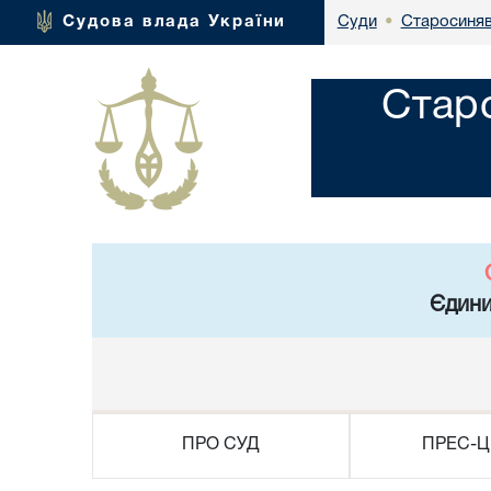
Старосиняв
Судова влада України
Суди
•
Стар
Єдини
ПРО СУД
ПРЕС-Ц