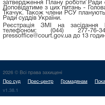
затвердження Плану роботи Ради с
Доповідатиме з цих питань - Голов
Ткачук. Також члени РСУ планують
Ради суддів України.
Реєстрація ЗМІ на засідання 
телефоном: (044) 277-76
pressoffice@court.gov.ua до 13 годи
2026 © Всі права захищені
Про суд
Прес-центр
Громадянам
Пока
v1.38.1